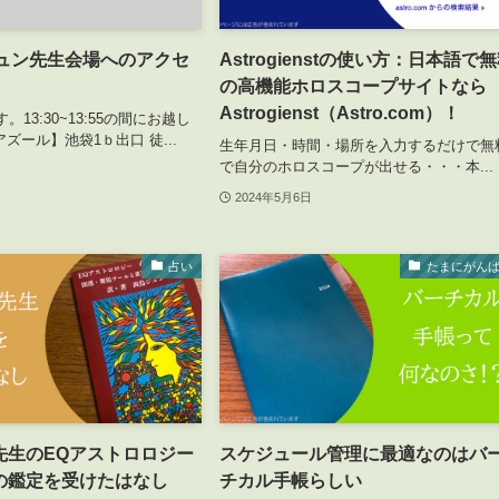
鳥ジュン先生会場へのアクセ
Astrogienstの使い方：日本語で
の高機能ホロスコープサイトなら
Astrogienst（Astro.com）！
す。13:30~13:55の間にお越し
ズール】池袋1ｂ出口 徒...
生年月日・時間・場所を入力するだけで無
で自分のホロスコープが出せる・・・本...
2024年5月6日
占い
たまにがん
先生のEQアストロロジー
スケジュール管理に最適なのはバ
の鑑定を受けたはなし
チカル手帳らしい