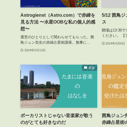
Astrogienst（Astro.com）で赤緯を
5/12 茜
見る方法 〜水星OOBな私の個人的感
ス
想〜
開場は13:30で
ください。 【ア
運営のひとりとして関わらせてもらった、茜
鳥ジュン先生の赤緯占星術講座。無事に...
2024年5月6日
2024年5月13日
音楽
ボーカリストじゃない音楽家が歌う
茜鳥ジュン
のがとても好きなのだ
赤緯占星術