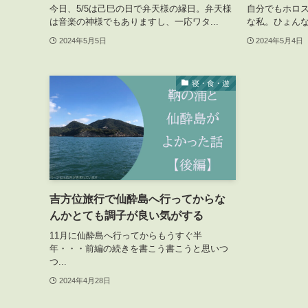
今日、5/5は己巳の日で弁天様の縁日。弁天様
自分でもホロ
は音楽の神様でもありますし、一応ワタ...
な私。ひょんな
2024年5月5日
2024年5月4日
寝・食・遊
吉方位旅行で仙酔島へ行ってからな
んかとても調子が良い気がする
11月に仙酔島へ行ってからもうすぐ半
年・・・前編の続きを書こう書こうと思いつ
つ...
2024年4月28日